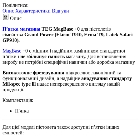
Поділитися:
Опис
Характеристики
Відгуки
Опис
П’ятка магазина
TEG MagBase +0
для пістолетів
сімейства
Grand Power (Flarm T910, Erma T9, Latek Safari
GP910).
MagBase
+0 є міцним і надійним замінником стандартної
п’ятки і
не збільшує ємність
магазину. Для встановлення
виробу не потрібні специфічні навички або доробка магазину.
Високоточне
фрезерування
підкреслює лаконічний та
функціональний дизайн, а надміцне
анодування стандарту
Mil-spec type lll
надає неперевершеного вигляду нашій
продукції.
Комплектація:
П'ятка
Для цієї моделі пістолета також доступні п’ятки інших
ємностей: