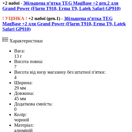
+2 набої
-
Збільшена п’ятка TEG MagBase +2 gen.2 для
Grand Power (Flarm T910, Erma T9, Latek Safari GP910)
! УЦІНКА !
+2 набої
(gen.1)
-
Збільшена п’ятка TEG
MagBase +2 для Grand Power (Flarm T910, Erma T9, Latek
Safari GP910)
Характеристики
Вага:
13 г
Висота повна:
7
Висота від низу магазину без штатної п'ятки:
4
Ширина:
29 мм
Довжина:
45 мм
Додаткова ємність:
0
Колір:
чорний
Матеріал:
алюміній