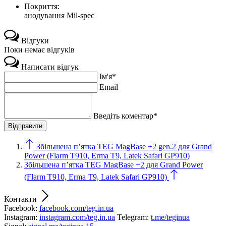
Покриття:
анодування Mil-spec
Відгуки
Поки немає відгуків
Написати відгук
Ім'я*
Email
Введіть коментар*
Збільшена п’ятка TEG MagBase +2 gen.2 для Grand
Power (Flarm T910, Erma T9, Latek Safari GP910)
Збільшена п’ятка TEG MagBase +2 для Grand Power
(Flarm T910, Erma T9, Latek Safari GP910)
Контакти
Facebook:
facebook.com/teg.in.ua
Instagram:
instagram.com/teg.in.ua
Telegram:
t.me/teginua