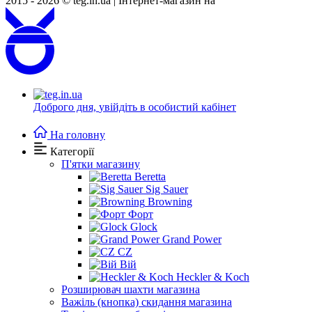
2015 - 2026 © teg.in.ua |
Інтернет-магазин на
Доброго дня,
увійдіть в особистий кабінет
На головну
Категорії
П'ятки магазину
Beretta
Sig Sauer
Browning
Форт
Glock
Grand Power
CZ
Вій
Heckler & Koch
Розширювач шахти магазина
Важіль (кнопка) скидання магазина