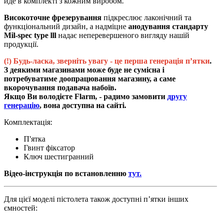
йде в комплекті з кожним виробом.
Високоточне
фрезерування
підкреслює лаконічний та
функціональний дизайн, а надміцне
анодування стандарту
Mil-spec type lll
надає неперевершеного вигляду нашій
продукції.
(!) Будь-ласка, зверніть увагу
- це
перша генерація пʼятки
.
З деякими магазинами може буде не сумісна і
потребуватиме доопрацювання магазину, а саме
вкорочування подавача набоїв.
Якщо Ви володієте Flarm, - радимо замовити
другу
генерацію
, вона доступна на сайті.
Комплектація:
П'ятка
Гвинт фіксатор
Ключ шестигранний
Відео-інструкція по встановленню
тут.
Для цієї моделі пістолета також доступні п’ятки інших
ємностей: