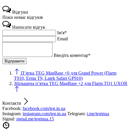
Відгуки
Поки немає відгуків
Написати відгук
Ім'я*
Email
Введіть коментар*
П’ятка TEG MagBase +0 для Grand Power (Flarm
T910, Erma T9, Latek Safari GP910)
Збільшена п’ятка TEG MagBase +2 для Flarm TQ1 UXOR
Контакти
Facebook:
facebook.com/teg.in.ua
Instagram:
instagram.com/teg.in.ua
Telegram:
t.me/teginua
Signal:
signal.me/teginua.15