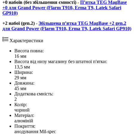
+0 набоїв (без збільшення ємності)
-
П’ятка TEG MagBase
+0 для Grand Power (Flarm T910, Erma T9, Latek Safari
GP910)
+2 набої (gen.2)
-
Збільшена п’ятка TEG MagBase +2 gen.2
для Grand Power (Flarm T910, Erma T9, Latek Safari GP910)
Характеристики
Висота повна:
16 мм
Висота від низу магазину без штатної п'ятки:
13,5 мм
Ширина:
29 мм
Довжина:
45 мм
Додаткова ємність:
2
Колір:
чорний
Матеріал:
алюміній
Покриття:
анодування Mil-spec