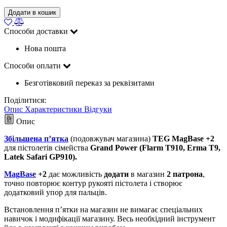
Додати в кошик
Способи доставки
Нова пошта
Способи оплати
Безготівковий переказ за реквізитами
Поділитися:
Опис
Характеристики
Відгуки
Опис
Збільшена п’ятка
(подовжувач магазина)
TEG MagBase +2
для пістолетів сімейства
Grand Power (Flarm T910, Erma T9,
Latek Safari GP910).
MagBase
+2
дає можливість
додати
в магазин
2 патрона
,
точно повторює контур рукояті пістолета і створює
додатковий упор для пальців.
Встановлення п’ятки на магазин не вимагає спеціальних
навичок і модифікації магазину. Весь необхідний інструмент